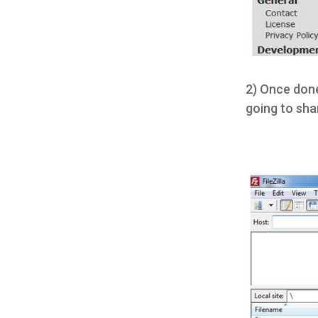
2) Once done
going to sh