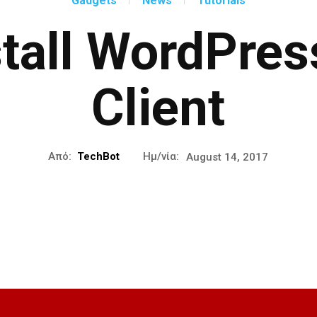
Gadgets
News
Tutorials
nstall WordPre
Client
Από:
TechBot
Ημ/νία:
August 14, 2017