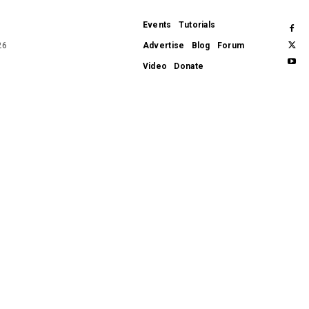
Events
Tutorials
26
Advertise
Blog
Forum
Video
Donate
APPLE
APPS
WEARABLES
GADGETS
HARDWARE
SOFTWARE
REVIEWS