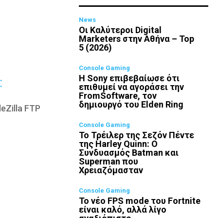
News
Οι Καλύτεροι Digital
Marketers στην Αθήνα – Top
5 (2026)
Console Gaming
Η Sony επιβεβαίωσε ότι
:
επιθυμεί να αγοράσει την
FromSoftware, τον
δημιουργό του Elden Ring
leZilla FTP
Console Gaming
Το Τρέιλερ της Σεζόν Πέντε
της Harley Quinn: Ο
Συνδυασμός Batman και
Superman που
Χρειαζόμασταν
Console Gaming
Το νέο FPS mode του Fortnite
είναι καλό, αλλά λίγο