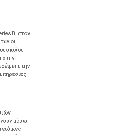
ries B, στον
ταν οι
οι οποίοι
i στην
τρέψει στην
 υπηρεσίες
σιών
λνουν μέσω
 ειδικές