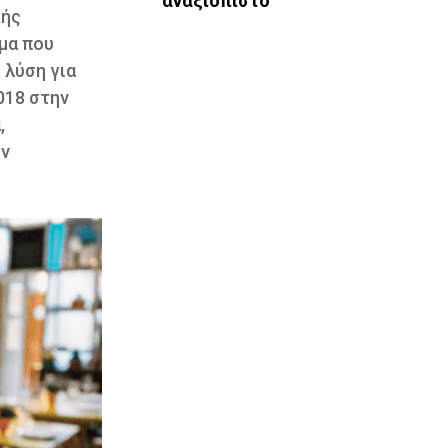
αναξιόπιστο
κής
ρμα που
 λύση για
018 στην
,
ών