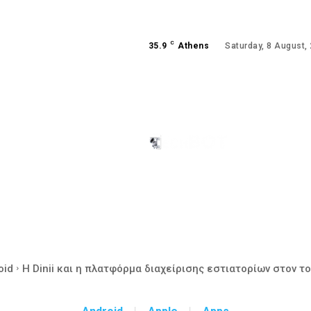
C
35.9
Athens
Saturday, 8 August,
ANDROID
GAMING
oid
Η Dinii και η πλατφόρμα διαχείρισης εστιατορίων στον τ