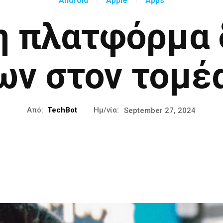
Android
Apple
Apps
 η πλατφόρμα 
ων στον τομέα
Από:
TechBot
Ημ/νία:
September 27, 2024