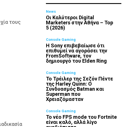
News
Οι Καλύτεροι Digital
υχία τους
Marketers στην Αθήνα – Top
5 (2026)
Console Gaming
Η Sony επιβεβαίωσε ότι
επιθυμεί να αγοράσει την
FromSoftware, τον
δημιουργό του Elden Ring
Console Gaming
Το Τρέιλερ της Σεζόν Πέντε
της Harley Quinn: Ο
Συνδυασμός Batman και
Superman που
Χρειαζόμασταν
Console Gaming
Το νέο FPS mode του Fortnite
είναι καλό, αλλά λίγο
ιαδικασία