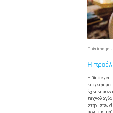
This image i
Η προέλ
Η Dinii έχει
επιχειρηματ
έχει επικεν
τεχνολογία 
στην Ιαπωνί
πολιτιστικ