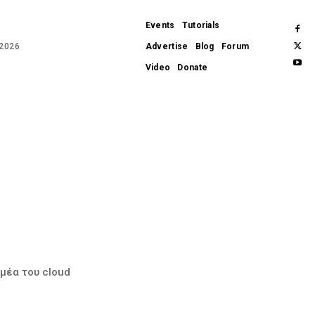
Events
Tutorials
 2026
Advertise
Blog
Forum
Video
Donate
APPLE
APPS
WEARABLES
GADGETS
HARDWARE
SOFTWARE
REVIEWS
ομέα του cloud