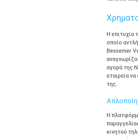
Χρηματο
Η επιτυχία 
οποίο αντλή
Bessemer Ve
αναγνωρίζου
αγορά της Ν
εταιρεία να
της.
Απλοποίη
Η πλατφόρμα
παραγγελία
κινητού τηλ