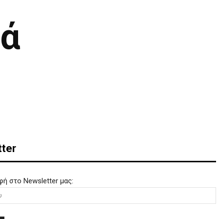
εά
ter
φή στο Newsletter μας: