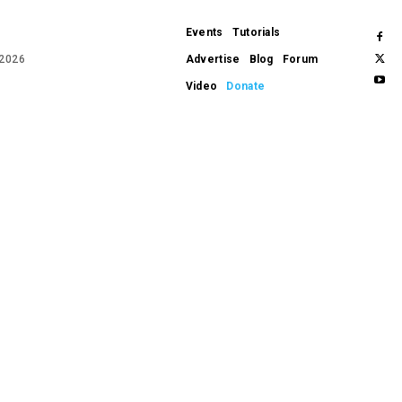
Events
Tutorials
 2026
Advertise
Blog
Forum
Video
Donate
APPLE
APPS
WEARABLES
GADGETS
HARDWARE
SOFTWARE
REVIEWS