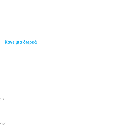
Κάνε μια δωρεά
Νεά
Sitemap
rce Gateways for Greek
Τεχνολογικά Νέα
Video
017
Επικοινωνία (OLD)
γεί να ξεκινήσει: 5 τρόποι
Tutorials
καινούριος
News
2020
Featured