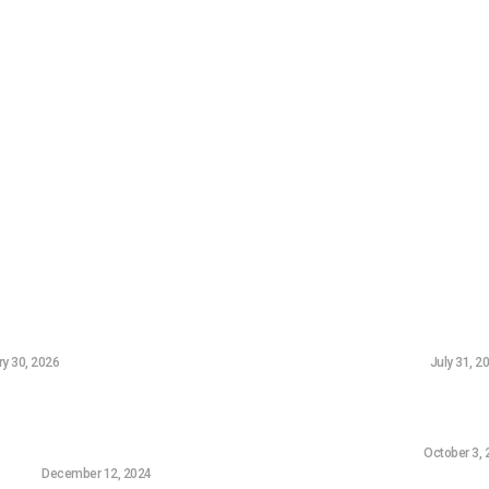
ικοινωνία
Πολιτική Απορρήτου
Διαφημίσου στο Techbot
ταία Νέα
Δημοφιλή 
ροι Digital Marketers στην Αθήνα –
5 FREE Woocomme
26)
Banks
y 30, 2026
WORDPRESS
July 31, 2
πιβεβαίωσε ότι επιθυμεί να
Ο υπολογιστής αρ
 την FromSoftware, τον δημιουργό
για να γίνει σαν 
 Ring
HARDWARE
October 3, 
AMING
December 12, 2024