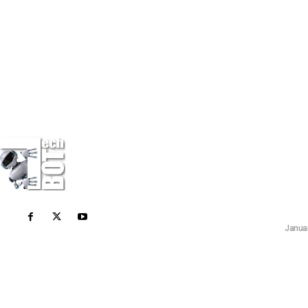
Η εταιρεία
Επ
Τελευ
Οι Καλύτε
Top 5 (20
NEWS
Januar
Η Sony ε
Σχετικά Με Εμάς
αγοράσει
του Elden
Το Techbot είναι το καθημερινό σας
CONSOLE G
περιοδικό για όλες τις τελευταίες