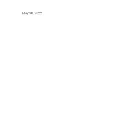
Samsung Galaxy A52s review
ANDROID
May 30, 2022
Sitemap
Τεχνολογικά Νέα
Video
Επικοινωνία (OLD)
Tutorials
News
Featured
Gaming
Console Gaming
WordPress