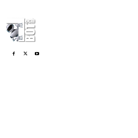
Η εταιρεία
Επικοινωνία
Πολιτική Απορρήτου
Διαφημίσου στο Techbot
Κάνε μια δωρεά
Σχετικά Με Εμάς
Το Techbot είναι το καθημερινό σας περιοδικό για
όλες τις τελευταίες τεχνολογικές ειδήσεις. Stay
Geek Stay Smart!
Τελευταία Νέα
Οι Καλύτεροι Digital Marketers στην Αθήνα – Top 5