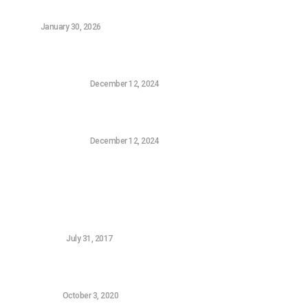
(2026)
NEWS
January 30, 2026
Η Sony επιβεβαίωσε ότι επιθυμεί να αγοράσει την
FromSoftware, τον δημιουργό του Elden Ring
CONSOLE GAMING
December 12, 2024
Το Τρέιλερ της Σεζόν Πέντε της Harley Quinn: Ο
Συνδυασμός Batman και Superman που Χρειαζόμασταν
CONSOLE GAMING
December 12, 2024
Δημοφιλή Νεά
5 FREE Woocommerce Gateways for Greek Banks
WORDPRESS
July 31, 2017
Ο υπολογιστής αργεί να ξεκινήσει: 5 τρόποι για να
γίνει σαν καινούριος
HARDWARE
October 3, 2020