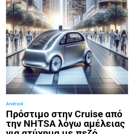
Android
Πρόστιμο στην Cruise από
την NHTSA λόγω αμέλειας
για ατύχημα με πεζό