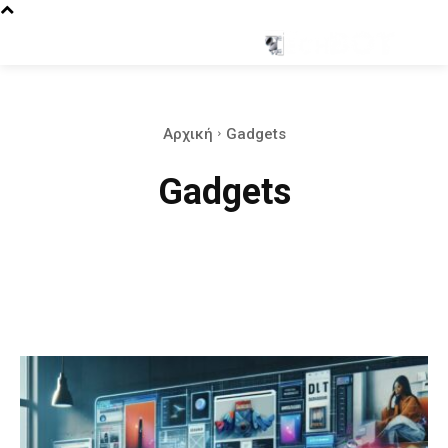
Αρχική
Gadgets
Gadgets
Android
Apple
Apps
Artificial Intelligence
Console Gaming