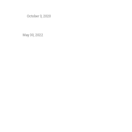
Ο υπολογιστής αργεί να ξεκινήσει: 5 τρόποι για να
γίνει σαν καινούριος
HARDWARE
October 3, 2020
Samsung Galaxy A52s review
ANDROID
May 30, 2022
Sitemap
Τεχνολογικά Νέα
Video
Επικοινωνία (OLD)
Tutorials
News
Featured
Gaming