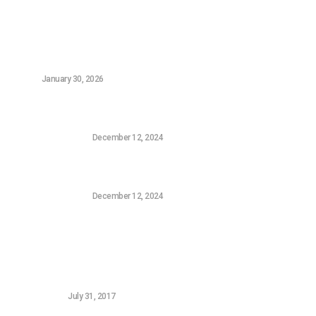
Τελευταία Νέα
Οι Καλύτεροι Digital Marketers στην Αθήνα – Top 5
(2026)
NEWS
January 30, 2026
Η Sony επιβεβαίωσε ότι επιθυμεί να αγοράσει την
FromSoftware, τον δημιουργό του Elden Ring
CONSOLE GAMING
December 12, 2024
Το Τρέιλερ της Σεζόν Πέντε της Harley Quinn: Ο
Συνδυασμός Batman και Superman που Χρειαζόμασταν
CONSOLE GAMING
December 12, 2024
Δημοφιλή Νεά
5 FREE Woocommerce Gateways for Greek Banks
WORDPRESS
July 31, 2017