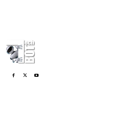
Η εταιρεία
Επικοινωνία
Πολιτική Απορρήτου
Διαφημίσου στο Techbot
Κάνε μια δωρεά
Σχετικά Με Εμάς
Το Techbot είναι το καθημερινό σας περιοδικό για
όλες τις τελευταίες τεχνολογικές ειδήσεις. Stay
Geek Stay Smart!