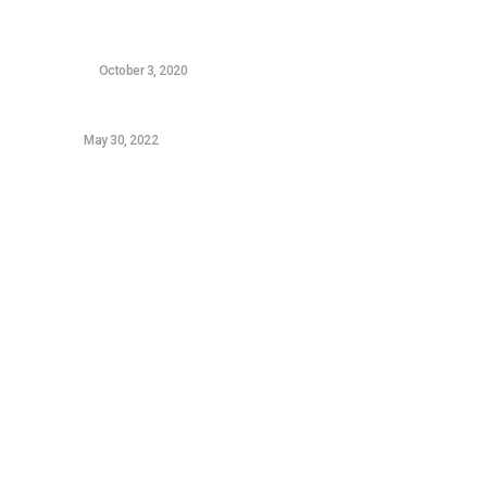
Ο υπολογιστής αργεί να ξεκινήσει: 5 τρόποι για να
γίνει σαν καινούριος
HARDWARE
October 3, 2020
Samsung Galaxy A52s review
ANDROID
May 30, 2022
Sitemap
Τεχνολογικά Νέα
Video
Επικοινωνία (OLD)
Tutorials
News
Featured
Gaming