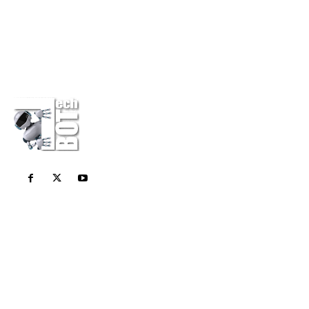
Η εταιρεία
Επικοινωνία
Πολιτική Απορρήτου
Διαφημίσου στο Techbot
Κάνε μια δωρεά
Σχετικά Με Εμάς
Το Techbot είναι το καθημερινό σας περιοδικό για
όλες τις τελευταίες τεχνολογικές ειδήσεις. Stay
Geek Stay Smart!