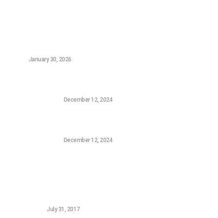
Τελευταία Νέα
Οι Καλύτεροι Digital Marketers στην Αθήνα – Top 5
(2026)
NEWS
January 30, 2026
Η Sony επιβεβαίωσε ότι επιθυμεί να αγοράσει την
FromSoftware, τον δημιουργό του Elden Ring
CONSOLE GAMING
December 12, 2024
Το Τρέιλερ της Σεζόν Πέντε της Harley Quinn: Ο
Συνδυασμός Batman και Superman που Χρειαζόμασταν
CONSOLE GAMING
December 12, 2024
Δημοφιλή Νεά
5 FREE Woocommerce Gateways for Greek Banks
WORDPRESS
July 31, 2017