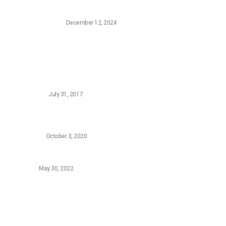
Συνδυασμός Batman και Superman που Χρειαζόμασταν
CONSOLE GAMING
December 12, 2024
Δημοφιλή Νεά
5 FREE Woocommerce Gateways for Greek Banks
WORDPRESS
July 31, 2017
Ο υπολογιστής αργεί να ξεκινήσει: 5 τρόποι για να
γίνει σαν καινούριος
HARDWARE
October 3, 2020
Samsung Galaxy A52s review
ANDROID
May 30, 2022
Sitemap