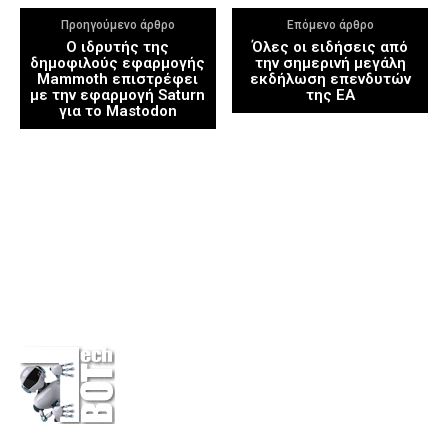
Προηγούμενο άρθρο
Επόμενο άρθρο
Ο ιδρυτής της
Όλες οι ειδήσεις από
δημοφιλούς εφαρμογής
την σημερινή μεγάλη
Mammoth επιστρέφει
εκδήλωση επενδυτών
με την εφαρμογή Saturn
της EA
για το Mastodon
Η εταιρεία
Επικοινωνία
Πολιτική Απορρήτου
Διαφημίσου στο Techbot
Κάνε μια δωρεά