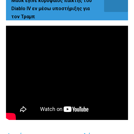
Μασκ έγινε κορυφαίος παίκτης του
Diablo IV εν μέσω υποστήριξης για
τον Τραμπ