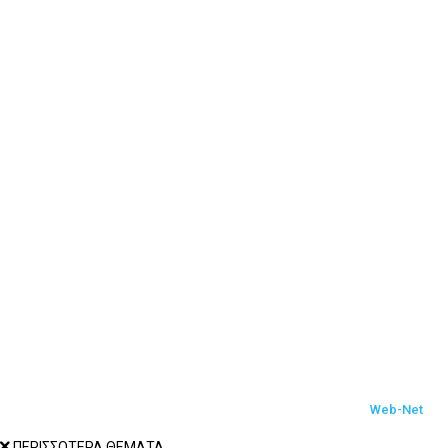
Τεχνολογικά Νέα
Video
Επικοινωνία (OLD)
Tutorials
News
Featured
Gaming
Console Gaming
WordPress
Social media marketing
S.E.O
Hosting
© 2017-2022 Techbot.gr All Rights Reserved Designed by
Web-Net
ΠΕΡΙΣΣΟΤΕΡΑ ΘΕΜΑΤΑ