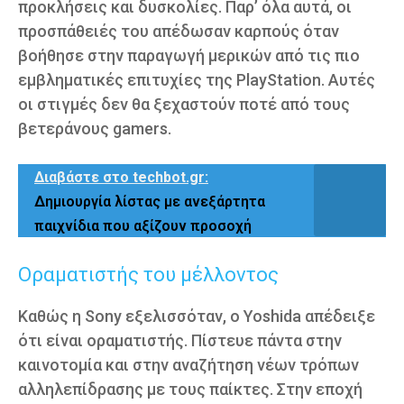
προκλήσεις και δυσκολίες. Παρ’ όλα αυτά, οι
προσπάθειές του απέδωσαν καρπούς όταν
βοήθησε στην παραγωγή μερικών από τις πιο
εμβληματικές επιτυχίες της PlayStation. Αυτές
οι στιγμές δεν θα ξεχαστούν ποτέ από τους
βετεράνους gamers.
Διαβάστε στο techbot.gr:
Δημιουργία λίστας με ανεξάρτητα
παιχνίδια που αξίζουν προσοχή
Οραματιστής του μέλλοντος
Καθώς η Sony εξελισσόταν, ο Yoshida απέδειξε
ότι είναι οραματιστής. Πίστευε πάντα στην
καινοτομία και στην αναζήτηση νέων τρόπων
αλληλεπίδρασης με τους παίκτες. Στην εποχή