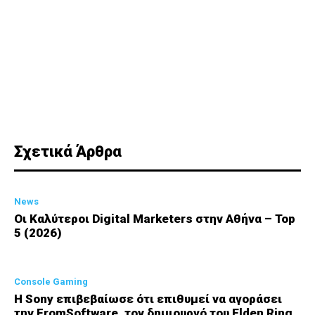
Σχετικά Άρθρα
News
Οι Καλύτεροι Digital Marketers στην Αθήνα – Top
5 (2026)
Console Gaming
Η Sony επιβεβαίωσε ότι επιθυμεί να αγοράσει
την FromSoftware, τον δημιουργό του Elden Ring