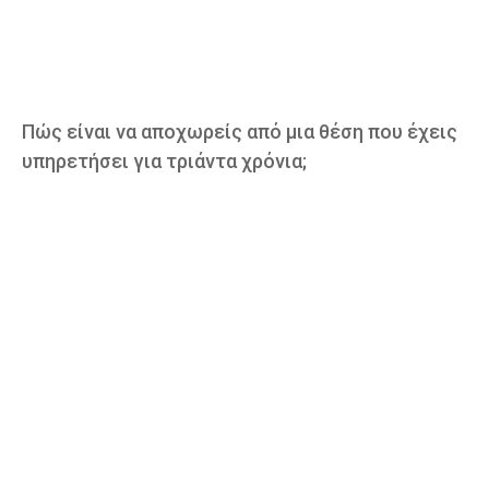
Πώς είναι να αποχωρείς από μια θέση που έχεις
υπηρετήσει για τριάντα χρόνια;