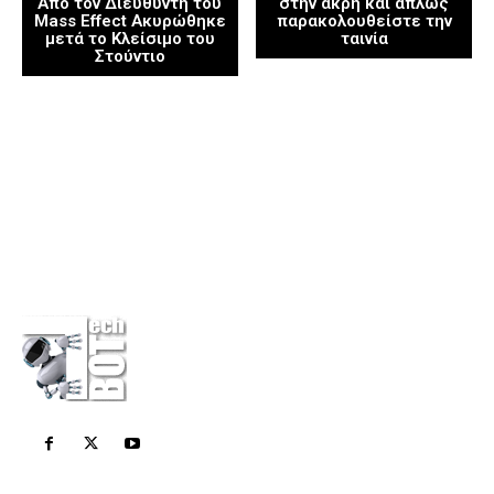
Από τον Διευθυντή του
στην άκρη και απλώς
Mass Effect Ακυρώθηκε
παρακολουθείστε την
μετά το Κλείσιμο του
ταινία
Στούντιο
Η εταιρεία
Επικοινωνία
Πολιτική Απορρήτου
Διαφημίσου στο Techbot
Κάνε μια δωρεά