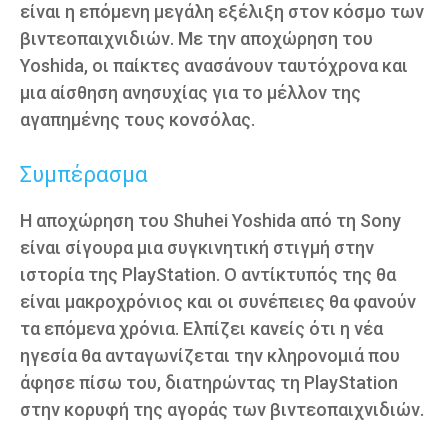
είναι η επόμενη μεγάλη εξέλιξη στον κόσμο των
βιντεοπαιχνιδιών. Με την αποχώρηση του
Yoshida, οι παίκτες ανασάνουν ταυτόχρονα και
μια αίσθηση ανησυχίας για το μέλλον της
αγαπημένης τους κονσόλας.
Συμπέρασμα
Η αποχώρηση του Shuhei Yoshida από τη Sony
είναι σίγουρα μια συγκινητική στιγμή στην
ιστορία της PlayStation. Ο αντίκτυπός της θα
είναι μακροχρόνιος και οι συνέπειες θα φανούν
τα επόμενα χρόνια. Ελπίζει κανείς ότι η νέα
ηγεσία θα ανταγωνίζεται την κληρονομιά που
άφησε πίσω του, διατηρώντας τη PlayStation
στην κορυφή της αγοράς των βιντεοπαιχνιδιών.