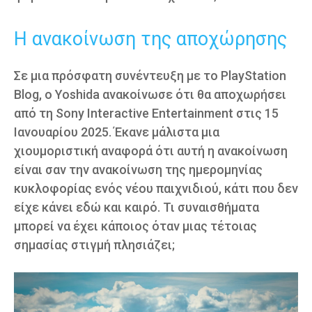
Η ανακοίνωση της αποχώρησης
Σε μια πρόσφατη συνέντευξη με το PlayStation
Blog, ο Yoshida ανακοίνωσε ότι θα αποχωρήσει
από τη Sony Interactive Entertainment στις 15
Ιανουαρίου 2025. Έκανε μάλιστα μια
χιουμοριστική αναφορά ότι αυτή η ανακοίνωση
είναι σαν την ανακοίνωση της ημερομηνίας
κυκλοφορίας ενός νέου παιχνιδιού, κάτι που δεν
είχε κάνει εδώ και καιρό. Τι συναισθήματα
μπορεί να έχει κάποιος όταν μιας τέτοιας
σημασίας στιγμή πλησιάζει;