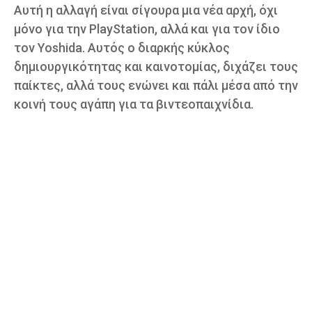
Αυτή η αλλαγή είναι σίγουρα μια νέα αρχή, όχι
μόνο για την PlayStation, αλλά και για τον ίδιο
τον Yoshida. Αυτός ο διαρκής κύκλος
δημιουργικότητας και καινοτομίας, διχάζει τους
παίκτες, αλλά τους ενώνει και πάλι μέσα από την
κοινή τους αγάπη για τα βιντεοπαιχνίδια.