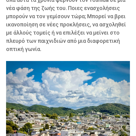
νέα φάση της ζωής του. Ποιες ενασχολήσεις
μπορούν να τον γεμίσουν τώρα; Μπορεί να βρει
ικανοποίηση σε νέες προκλήσεις, να ασχοληθεί
με άλλούς τομείς ή να επιλέξει να μείνει στο
πλευρό των παιχνιδιών από μια διαφορετική
οπτική γωνία.