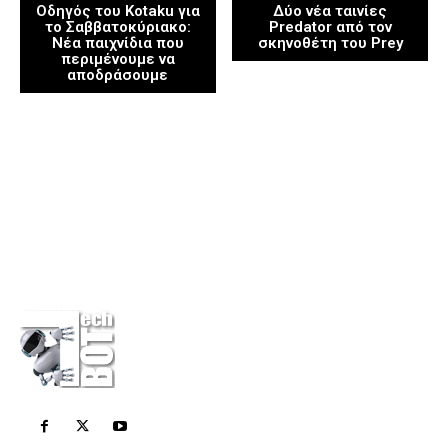
Οδηγός του Kotaku για
Δύο νέα ταινίες
το Σαββατοκύριακο:
Predator από τον
Νέα παιχνίδια που
σκηνοθέτη του Prey
περιμένουμε να
αποδράσουμε
Η εταιρεία
Επικοινωνία
Πολιτική Απορρήτου
Διαφημίσου στο Techbot
Κάνε μια δωρεά