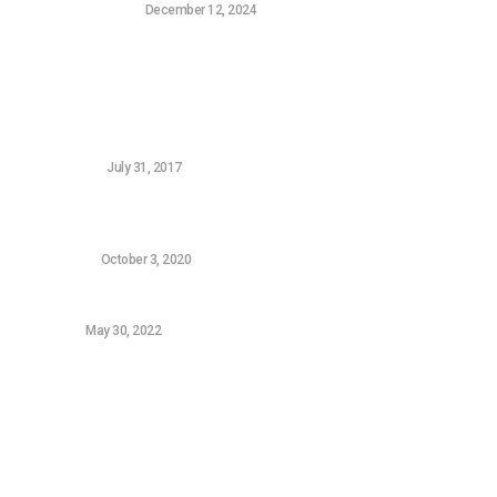
CONSOLE GAMING
December 12, 2024
Δημοφιλή Νεά
5 FREE Woocommerce Gateways for Greek Banks
WORDPRESS
July 31, 2017
Ο υπολογιστής αργεί να ξεκινήσει: 5 τρόποι για να
γίνει σαν καινούριος
HARDWARE
October 3, 2020
Samsung Galaxy A52s review
ANDROID
May 30, 2022
Sitemap
Τεχνολογικά Νέα
Video