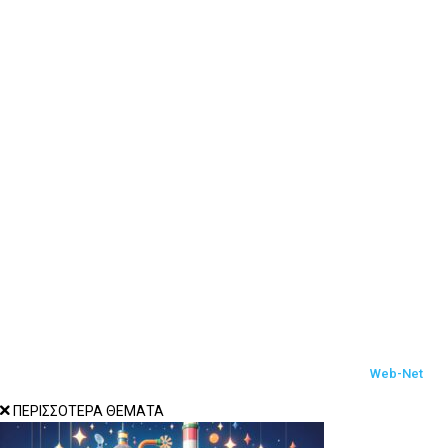
Επικοινωνία (OLD)
Tutorials
News
Featured
Gaming
Console Gaming
WordPress
Social media marketing
S.E.O
Hosting
© 2017-2022 Techbot.gr All Rights Reserved Designed by
Web-Net
ΠΕΡΙΣΣΟΤΕΡΑ ΘΕΜΑΤΑ