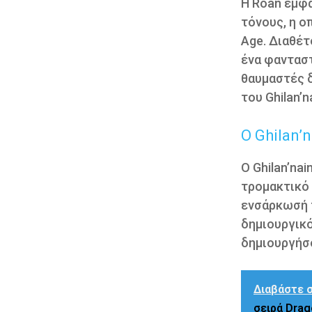
Η Roan εμφα
τόνους, η ο
Age. Διαθέτ
ένα φανταστ
θαυμαστές δ
του Ghilan’
Ο Ghilan’
Ο Ghilan’na
τρομακτικό 
ενσάρκωσή τ
δημιουργικό
δημιουργήσο
Διαβάστε σ
σειρά Drag