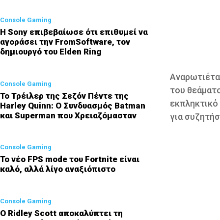
Console Gaming
Η Sony επιβεβαίωσε ότι επιθυμεί να
αγοράσει την FromSoftware, τον
δημιουργό του Elden Ring
Αναρωτιέται
Console Gaming
του θεάματο
Το Τρέιλερ της Σεζόν Πέντε της
εκπληκτικό 
Harley Quinn: Ο Συνδυασμός Batman
και Superman που Χρειαζόμασταν
για συζητήσ
Console Gaming
Το νέο FPS mode του Fortnite είναι
καλό, αλλά λίγο αναξιόπιστο
Console Gaming
Ο Ridley Scott αποκαλύπτει τη