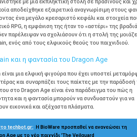
νίστηκε με μια εκπληκτική στολή σε πράσινους και 
ποία αποδείχθηκε εξαιρετικά αναγνωρίσιμη στους φα
οντας ένα μεγάλο κρεσαριστό κεφάλι και στοιχεία πο
ικό RPG, η εμφάνιση της ήταν το «αστέρι» της βραδιά
εν παρέλειψαν να σχολιάσουν ότι η στολή της μοιάζε
nain, ενός από τους ελφικούς θεούς του παιχνιδιού.
nain και η φαντασία του Dragon Age
in είναι μια ελφική φιγούρα που έχει υποστεί μεταμό
τέρας και συναρπάζει τους παίκτες με την παράδοσή 
ου στο Dragon Age είναι ένα παράδειγμα του πώς η
τητα και η φαντασία μπορούν να συνδυαστούν για να
υν εικονικά και αξέχαστα πλάσματα.
το techbot.gr:
Η BioWare προσπαθεί να ανανεώσει τη
on Age με το νέο παιχνίδι 'The Veilguard