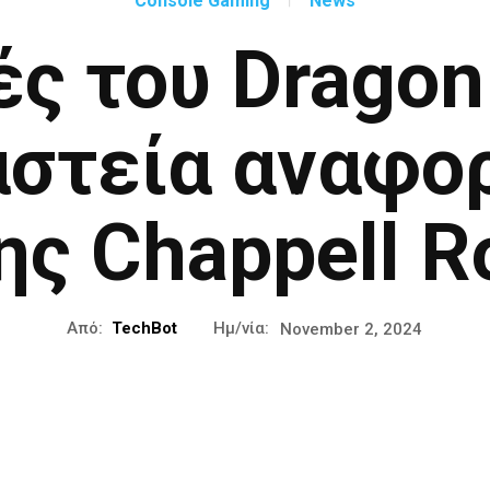
Console Gaming
News
ές του Dragon
αστεία αναφορ
ης Chappell R
Από:
TechBot
Ημ/νία:
November 2, 2024