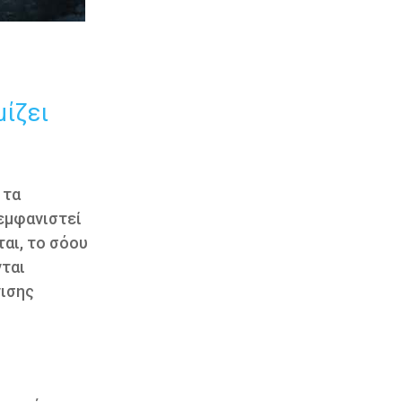
μίζει
 τα
 εμφανιστεί
ται, το σόου
νται
νισης