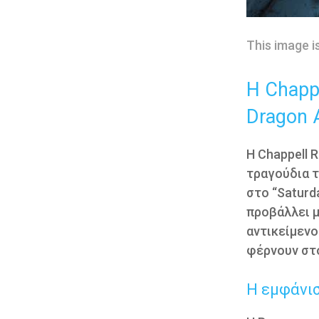
This image i
H Chappe
Dragon 
Η Chappell R
τραγούδια τ
στο “Saturd
προβάλλει μ
αντικείμενο
φέρνουν στο
Η εμφάνισ