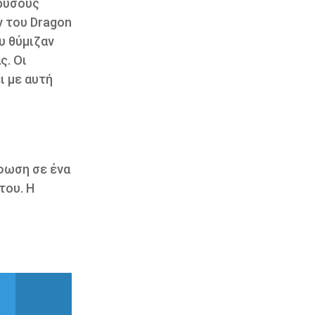
χρυσούς
ν του Dragon
υ θύμιζαν
ς. Οι
ι με αυτή
ρφωση σε ένα
του. Η