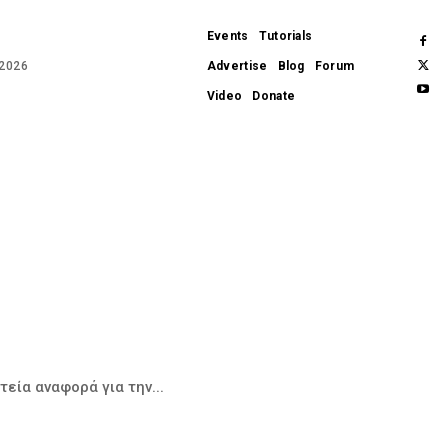
Events
Tutorials
 2026
Advertise
Blog
Forum
Video
Donate
APPLE
APPS
WEARABLES
GADGETS
HARDWARE
SOFTWARE
REVIEWS
εία αναφορά για την...