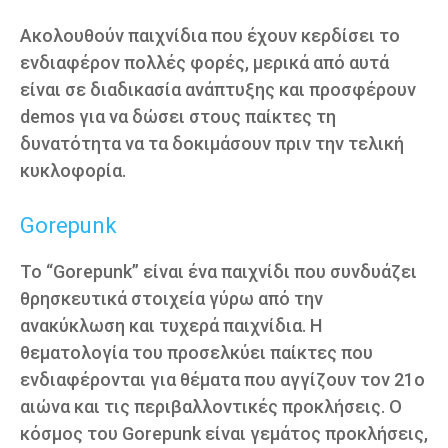
Ακολουθούν παιχνίδια που έχουν κερδίσει το
ενδιαφέρον πολλές φορές, μερικά από αυτά
είναι σε διαδικασία ανάπτυξης και προσφέρουν
demos για να δώσει στους παίκτες τη
δυνατότητα να τα δοκιμάσουν πριν την τελική
κυκλοφορία.
Gorepunk
Το “Gorepunk” είναι ένα παιχνίδι που συνδυάζει
θρησκευτικά στοιχεία γύρω από την
ανακύκλωση και τυχερά παιχνίδια. Η
θεματολογία του προσελκύει παίκτες που
ενδιαφέρονται για θέματα που αγγίζουν τον 21ο
αιώνα και τις περιβαλλοντικές προκλήσεις. Ο
κόσμος του Gorepunk είναι γεμάτος προκλήσεις,