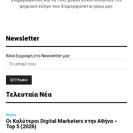
ψηφιακό κόσμο που διαμορφώνεται γύρω μας.
Newsletter
Κάνε Εγγραφή στο Newsletter μας:
Τελευταία Νέα
News
Οι Καλύτεροι Digital Marketers στην Αθήνα –
Top 5 (2026)