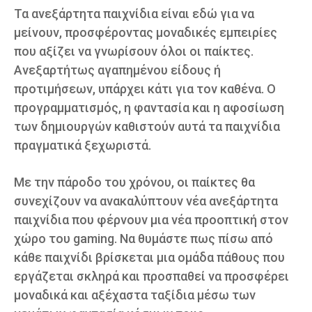
Τα ανεξάρτητα παιχνίδια είναι εδώ για να
μείνουν, προσφέροντας μοναδικές εμπειρίες
που αξίζει να γνωρίσουν όλοι οι παίκτες.
Ανεξαρτήτως αγαπημένου είδους ή
προτιμήσεων, υπάρχει κάτι για τον καθένα. Ο
προγραμματισμός, η φαντασία και η αφοσίωση
των δημιουργών καθιστούν αυτά τα παιχνίδια
πραγματικά ξεχωριστά.
Με την πάροδο του χρόνου, οι παίκτες θα
συνεχίζουν να ανακαλύπτουν νέα ανεξάρτητα
παιχνίδια που φέρνουν μια νέα προοπτική στον
χώρο του gaming. Να θυμάστε πως πίσω από
κάθε παιχνίδι βρίσκεται μια ομάδα πάθους που
εργάζεται σκληρά και προσπαθεί να προσφέρει
μοναδικά και αξέχαστα ταξίδια μέσω των