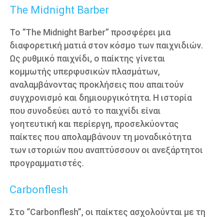
The Midnight Barber
Το “The Midnight Barber” προσφέρει μια
διαφορετική ματιά στον κόσμο των παιχνιδιών.
Ως ρυθμικό παιχνίδι, ο παίκτης γίνεται
κομμωτής υπερφυσικών πλασμάτων,
αναλαμβάνοντας προκλήσεις που απαιτούν
συγχρονισμό και δημιουργικότητα. Η ιστορία
που συνοδεύει αυτό το παιχνίδι είναι
γοητευτική και περίεργη, προσελκύοντας
παίκτες που απολαμβάνουν τη μοναδικότητα
των ιστοριών που αναπτύσσουν οι ανεξάρτητοι
προγραμματιστές.
Carbonflesh
Στο “Carbonflesh”, οι παίκτες ασχολούνται με τη