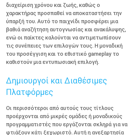
διαχείριση χρόνου και ζωής, καθώς ο
χαρακτήρας προσπαθεί να αποκαταστήσει την
ύπαρξή του. Αυτό το παιχνίδι προσφέρει μια
βαθιά αναζήτηση αυτογνωσίας και ανακάλυψης,
ενώ οι παίκτες καλούνται να αντιμετωπίσουν
τις συνέπειες των επιλογών τους. Η μοναδική
του προσέγγιση και το εθιστικό gameplay το
καθιστούν μια εντυπωσιακή επιλογή.
Δημιουργοί και Διαθέσιμες
Πλατφόρμες
Οι περισσότεροι από αυτούς τους τίτλους
προέρχονται από μικρές ομάδες ή μοναδικούς
προγραμματιστές που εργάζονται σκληρά για να
φτιάξουν κάτι ξεχωριστό. Αυτή η ανεξαρτησία