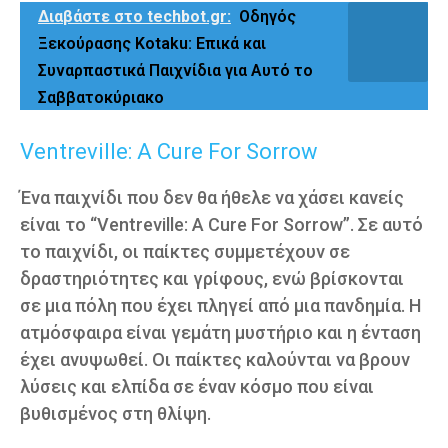
Διαβάστε στο techbot.gr:
Οδηγός
Ξεκούρασης Kotaku: Επικά και
Συναρπαστικά Παιχνίδια για Αυτό το
Σαββατοκύριακο
Ventreville: A Cure For Sorrow
Ένα παιχνίδι που δεν θα ήθελε να χάσει κανείς
είναι το “Ventreville: A Cure For Sorrow”. Σε αυτό
το παιχνίδι, οι παίκτες συμμετέχουν σε
δραστηριότητες και γρίφους, ενώ βρίσκονται
σε μια πόλη που έχει πληγεί από μια πανδημία. Η
ατμόσφαιρα είναι γεμάτη μυστήριο και η ένταση
έχει ανυψωθεί. Οι παίκτες καλούνται να βρουν
λύσεις και ελπίδα σε έναν κόσμο που είναι
βυθισμένος στη θλίψη.