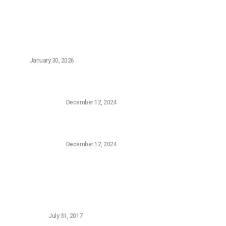
Τελευταία Νέα
Οι Καλύτεροι Digital Marketers στην Αθήνα – Top 5
(2026)
NEWS
January 30, 2026
Η Sony επιβεβαίωσε ότι επιθυμεί να αγοράσει την
FromSoftware, τον δημιουργό του Elden Ring
CONSOLE GAMING
December 12, 2024
Το Τρέιλερ της Σεζόν Πέντε της Harley Quinn: Ο
Συνδυασμός Batman και Superman που Χρειαζόμασταν
CONSOLE GAMING
December 12, 2024
Δημοφιλή Νεά
5 FREE Woocommerce Gateways for Greek Banks
WORDPRESS
July 31, 2017