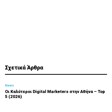
Σχετικά Άρθρα
News
Οι Καλύτεροι Digital Marketers στην Αθήνα – Top
5 (2026)