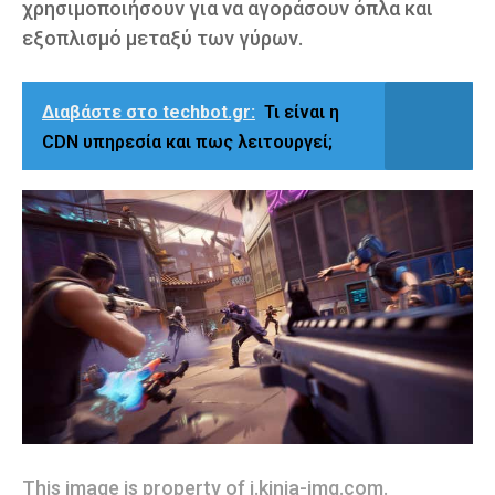
χρησιμοποιήσουν για να αγοράσουν όπλα και
εξοπλισμό μεταξύ των γύρων.
Διαβάστε στο techbot.gr:
Τι είναι η
CDN υπηρεσία και πως λειτουργεί;
This image is property of i.kinja-img.com.