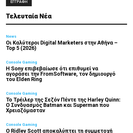
Τελευταία Νέα
News
Οι Καλύτεροι Digital Marketers στην Αθήνα –
Top 5 (2026)
Console Gaming
Η Sony επιβεβαίωσε ότι επιθυμεί να
αγοράσει την FromSoftware, τον δημιουργό
του Elden Ring
Console Gaming
Το Τρέιλερ της Σεζόν Πέντε της Harley Quinn:
Ο Συνδυασμός Batman και Superman που
Χρειαζόμασταν
Console Gaming
Ο Ridley Scott αποκαλύπτει τη συμμετοχή