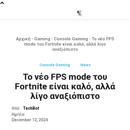
Αρχική
Gaming
Console Gaming
Το νέο FPS
mode του Fortnite είναι καλό, αλλά λίγο
αναξιόπιστο
Console Gaming
News
Το νέο FPS mode του
Fortnite είναι καλό, αλλά
λίγο αναξιόπιστο
Από:
TechBot
Ημ/νία:
December 12, 2024