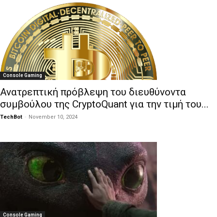
Console Gaming
Ανατρεπτική πρόβλεψη του διευθύνοντα
συμβούλου της CryptoQuant για την τιμή του...
TechBot
-
November 10, 2024
Console Gaming