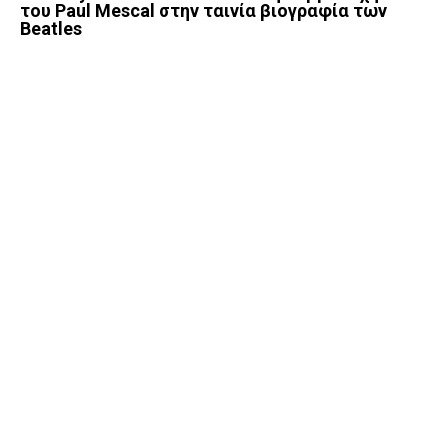
του Paul Mescal στην ταινία βιογραφία των
Beatles