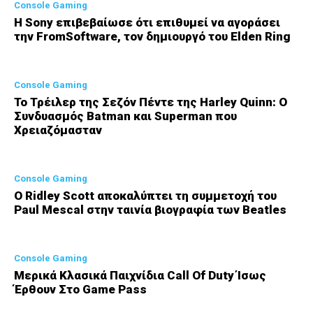
Console Gaming
Η Sony επιβεβαίωσε ότι επιθυμεί να αγοράσει
την FromSoftware, τον δημιουργό του Elden Ring
Console Gaming
Το Τρέιλερ της Σεζόν Πέντε της Harley Quinn: Ο
Συνδυασμός Batman και Superman που
Χρειαζόμασταν
Console Gaming
Ο Ridley Scott αποκαλύπτει τη συμμετοχή του
Paul Mescal στην ταινία βιογραφία των Beatles
Console Gaming
Μερικά Κλασικά Παιχνίδια Call Of Duty Ίσως
Έρθουν Στο Game Pass