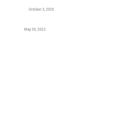
γίνει σαν καινούριος
HARDWARE
October 3, 2020
Samsung Galaxy A52s review
ANDROID
May 30, 2022
Sitemap
Τεχνολογικά Νέα
Video
Επικοινωνία (OLD)
Tutorials
News
Featured
Gaming
Console Gaming