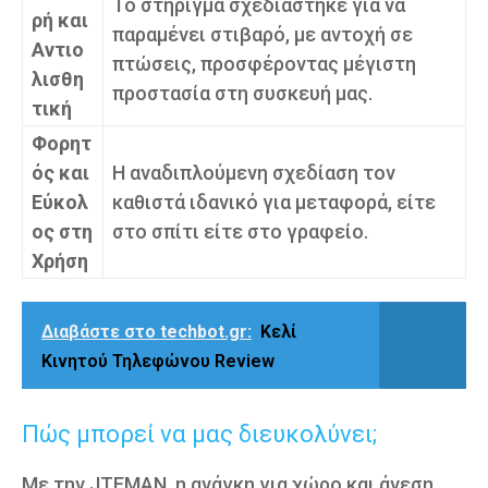
Το στήριγμα σχεδιάστηκε για να
ρή και
παραμένει στιβαρό, με αντοχή σε
Αντιο
πτώσεις, προσφέροντας μέγιστη
λισθη
προστασία στη συσκευή μας.
τική
Φορητ
ός και
Η αναδιπλούμενη σχεδίαση τον
Εύκολ
καθιστά ιδανικό για μεταφορά, είτε
ος στη
στο σπίτι είτε στο γραφείο.
Χρήση
Διαβάστε στο techbot.gr:
Κελί
Κινητού Τηλεφώνου Review
Πώς μπορεί να μας διευκολύνει;
Με την JTEMAN, η ανάγκη για χώρο και άνεση