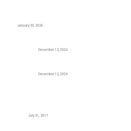
Τελευταία Νέα
Οι Καλύτεροι Digital Marketers στην Αθήνα – Top 5
(2026)
NEWS
January 30, 2026
Η Sony επιβεβαίωσε ότι επιθυμεί να αγοράσει την
FromSoftware, τον δημιουργό του Elden Ring
CONSOLE GAMING
December 12, 2024
Το Τρέιλερ της Σεζόν Πέντε της Harley Quinn: Ο
Συνδυασμός Batman και Superman που Χρειαζόμασταν
CONSOLE GAMING
December 12, 2024
Δημοφιλή Νεά
5 FREE Woocommerce Gateways for Greek Banks
WORDPRESS
July 31, 2017
Ο υπολογιστής αργεί να ξεκινήσει: 5 τρόποι για να