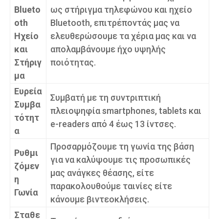
Blueto
ως στήριγμα τηλεφώνου και ηχείο
oth
Bluetooth, επιτρέποντάς μας να
Ηχείο
ελευθερώσουμε τα χέρια μας και να
και
απολαμβάνουμε ήχο υψηλής
Στήριγ
ποιότητας.
μα
Ευρεία
Συμβατή με τη συντριπτική
Συμβα
πλειοψηφία smartphones, tablets και
τότητ
e-readers από 4 έως 13 ίντσες.
α
Προσαρμόζουμε τη γωνία της βάση
Ρυθμι
για να καλύψουμε τις προσωπικές
ζόμεν
μας ανάγκες θέασης, είτε
η
παρακολουθούμε ταινίες είτε
Γωνία
κάνουμε βιντεοκλήσεις.
Σταθε