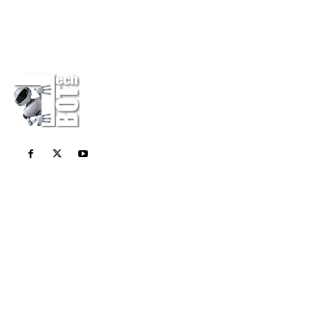
Η εταιρεία
Επικοινωνία
Πολιτική Απορρήτου
Διαφημίσου στο Techbot
Κάνε μια δωρεά
Σχετικά Με Εμάς
Το Techbot είναι το καθημερινό σας περιοδικό για
όλες τις τελευταίες τεχνολογικές ειδήσεις. Stay
Geek Stay Smart!