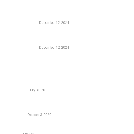
Η Sony επιβεβαίωσε ότι επιθυμεί να αγοράσει την
FromSoftware, τον δημιουργό του Elden Ring
CONSOLE GAMING
December 12, 2024
Το Τρέιλερ της Σεζόν Πέντε της Harley Quinn: Ο
Συνδυασμός Batman και Superman που Χρειαζόμασταν
CONSOLE GAMING
December 12, 2024
Δημοφιλή Νεά
5 FREE Woocommerce Gateways for Greek Banks
WORDPRESS
July 31, 2017
Ο υπολογιστής αργεί να ξεκινήσει: 5 τρόποι για να γίνει
σαν καινούριος
HARDWARE
October 3, 2020
Samsung Galaxy A52s review