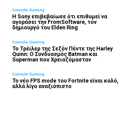
Console Gaming
Η Sony επιβεβαίωσε ότι επιθυμεί να
αγοράσει την FromSoftware, τον
δημιουργό του Elden Ring
Console Gaming
Το Τρέιλερ της Σεζόν Πέντε της Harley
Quinn: Ο Συνδυασμός Batman και
Superman που Χρειαζόμασταν
Console Gaming
Το νέο FPS mode του Fortnite είναι καλό,
αλλά λίγο αναξιόπιστο
Η εταιρεία
Επικοινωνία
Πολιτική Απορρήτου
Διαφημίσου στο Techbot
Κάνε μια δωρεά