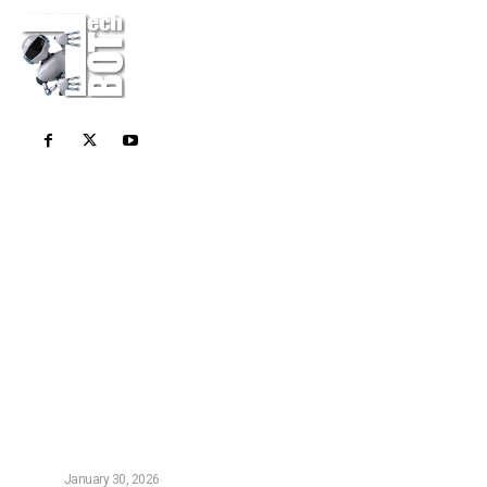
Σχετικά Με Εμάς
Το Techbot είναι το καθημερινό σας περιοδικό για
όλες τις τελευταίες τεχνολογικές ειδήσεις. Stay
Geek Stay Smart!
Τελευταία Νέα
Οι Καλύτεροι Digital Marketers στην Αθήνα – Top 5
(2026)
NEWS
January 30, 2026