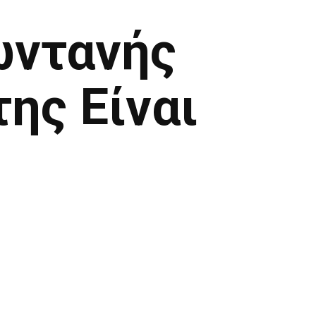
ωντανής
ης Είναι