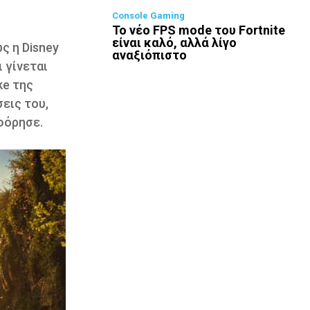
Console Gaming
Το νέο FPS mode του Fortnite
είναι καλό, αλλά λίγο
ς η Disney
αναξιόπιστο
ι γίνεται
ke της
εις του,
φόρησε.