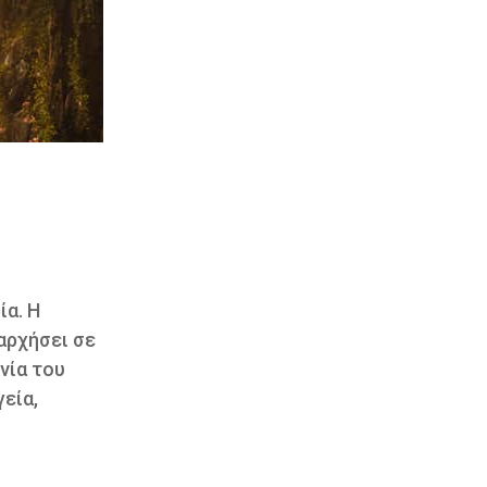
ία. Η
ιαρχήσει σε
νία του
γεία,