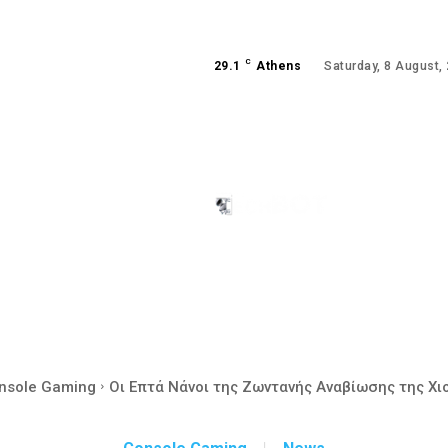
C
29.1
Athens
Saturday, 8 August,
ANDROID
GAMING
nsole Gaming
Οι Επτά Νάνοι της Ζωντανής Αναβίωσης της Χιο