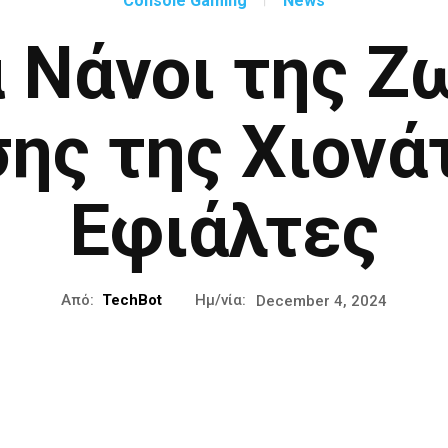
Console Gaming
News
ά Νάνοι της Ζ
ης της Χιονάτ
Εφιάλτες
Από:
TechBot
Ημ/νία:
December 4, 2024