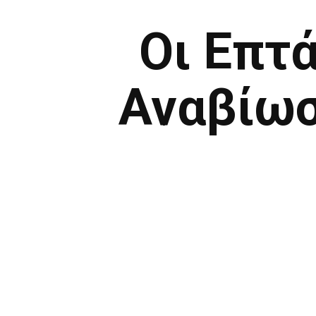
Οι Επτ
Αναβίωσ