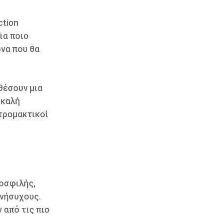
ction
ια ποιο
όνα που θα
θέσουν μια
 καλή
τρομακτικοί
ροσφιλής,
ανήσυχους.
 από τις πιο