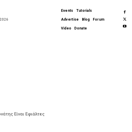
Events
Tutorials
 2026
Advertise
Blog
Forum
Video
Donate
APPLE
APPS
WEARABLES
GADGETS
HARDWARE
SOFTWARE
REVIEWS
νάτης Είναι Εφιάλτες