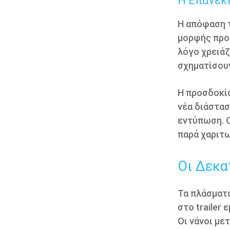
Η Επανεκ
Η απόφαση τ
μορφής προκ
λόγο χρειάζ
σχηματίσουν
Η προσδοκία
νέα διάστασ
εντύπωση. Ο
παρά χαριτω
Οι Δεκα
Τα πλάσματα
στο trailer
Οι νάνοι με