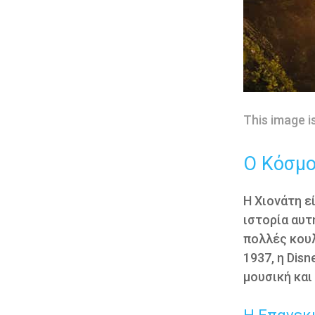
This image i
Ο Κόσμο
Η Χιονάτη ε
ιστορία αυτ
πολλές κουλ
1937, η Dis
μουσική και