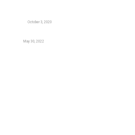
Ο υπολογιστής αργεί να ξεκινήσει: 5 τρόποι για να γίνει
σαν καινούριος
HARDWARE
October 3, 2020
Samsung Galaxy A52s review
ANDROID
May 30, 2022
Sitemap
Τεχνολογικά Νέα
Video
Επικοινωνία (OLD)
Tutorials
News
Featured