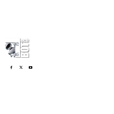
Η εταιρεία
Επικοινωνία
Πολιτική Απορρήτου
Διαφημίσου στο Techbot
Κάνε μια δωρεά
Σχετικά Με Εμάς
Το Techbot είναι το καθημερινό σας περιοδικό για
όλες τις τελευταίες τεχνολογικές ειδήσεις. Stay
Geek Stay Smart!