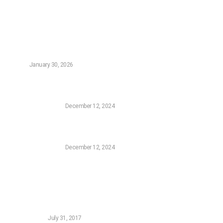
Τελευταία Νέα
Οι Καλύτεροι Digital Marketers στην Αθήνα – Top 5
(2026)
NEWS
January 30, 2026
Η Sony επιβεβαίωσε ότι επιθυμεί να αγοράσει την
FromSoftware, τον δημιουργό του Elden Ring
CONSOLE GAMING
December 12, 2024
Το Τρέιλερ της Σεζόν Πέντε της Harley Quinn: Ο
Συνδυασμός Batman και Superman που Χρειαζόμασταν
CONSOLE GAMING
December 12, 2024
Δημοφιλή Νεά
5 FREE Woocommerce Gateways for Greek Banks
WORDPRESS
July 31, 2017