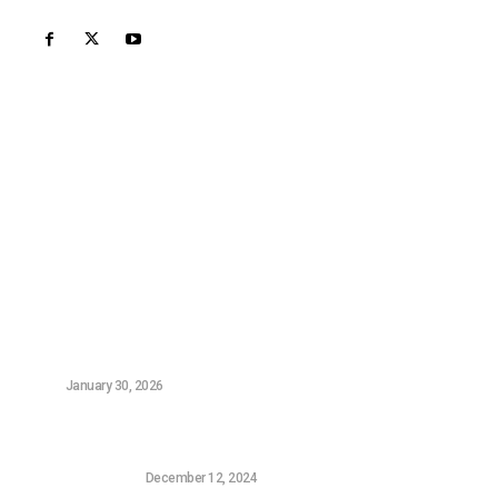
Σχετικά Με Εμάς
Το Techbot είναι το καθημερινό σας περιοδικό για
όλες τις τελευταίες τεχνολογικές ειδήσεις. Stay
Geek Stay Smart!
Τελευταία Νέα
Οι Καλύτεροι Digital Marketers στην Αθήνα – Top 5
(2026)
NEWS
January 30, 2026
Η Sony επιβεβαίωσε ότι επιθυμεί να αγοράσει την
FromSoftware, τον δημιουργό του Elden Ring
CONSOLE GAMING
December 12, 2024