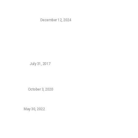
Το Τρέιλερ της Σεζόν Πέντε της Harley Quinn: Ο
Συνδυασμός Batman και Superman που Χρειαζόμασταν
CONSOLE GAMING
December 12, 2024
Δημοφιλή Νεά
5 FREE Woocommerce Gateways for Greek Banks
WORDPRESS
July 31, 2017
Ο υπολογιστής αργεί να ξεκινήσει: 5 τρόποι για να
γίνει σαν καινούριος
HARDWARE
October 3, 2020
Samsung Galaxy A52s review
ANDROID
May 30, 2022
Sitemap